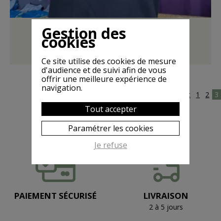
Gestion des
ARDECHICA Noir / bleu tiourre
cookies
21,00 €
voir les modèles
Ce site utilise des cookies de mesure
d'audience et de suivi afin de vous
offrir une meilleure expérience de
navigation.
Précédent
1
2
3
Tout accepter
Paramétrer les cookies
Je refuse
PAIEMENT SÉCURISÉ
LIVRAISON
2 à 5 jours