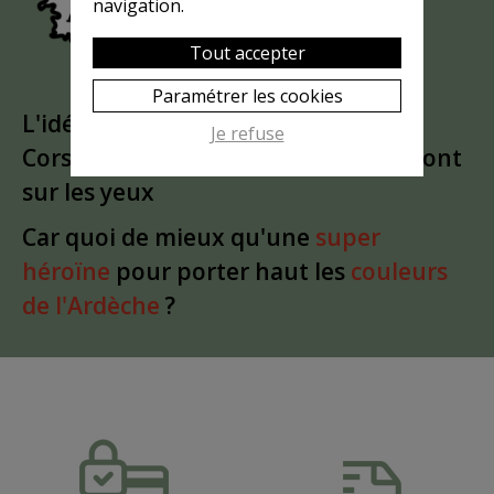
navigation.
Tout accepter
Paramétrer les cookies
L'idée est partie d'un
clin d'oeil
à la
Je refuse
Corse. Puis le bandeau a glissé du front
sur les yeux
Car quoi de mieux qu'une
super
héroïne
pour porter haut les
couleurs
de l'Ardèche
?