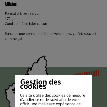
Affiches
Format A1:
594 x 840 mm
170 g
Conditionné en tube carton
Parce qu'une bonne journée de vendanges, ça finit souvent
comme ça!
POURQUOI
MAIS
Gestion des
LA CHÈVRE
cookies
EST-ELLE
Ce site utilise des cookies de mesure
?
MASQUÉE
d'audience et de suivi afin de vous
offrir une meilleure expérience de