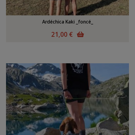
Ardéchica Kaki _foncé_
21,00 €