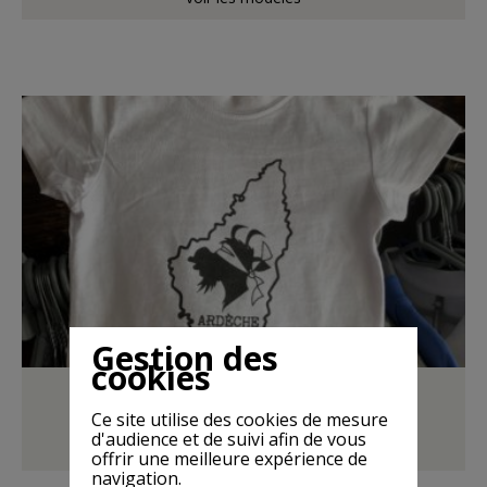
Gestion des
cookies
Ardéchica blanc bébé
18,00 €
Ce site utilise des cookies de mesure
d'audience et de suivi afin de vous
voir les modèles
offrir une meilleure expérience de
navigation.