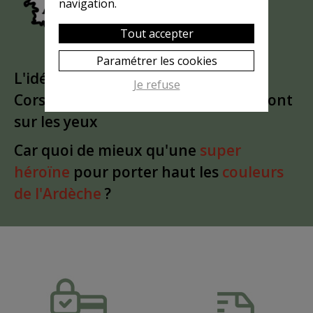
navigation.
Tout accepter
Paramétrer les cookies
L'idée est partie d'un
clin d'oeil
à la
Je refuse
Corse. Puis le bandeau a glissé du front
sur les yeux
Car quoi de mieux qu'une
super
héroïne
pour porter haut les
couleurs
de l'Ardèche
?