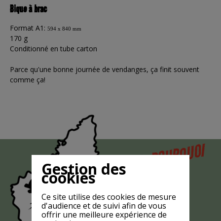
Bique à brac
Format A1:
594 x 840 mm
170 g
Conditionné en tube carton
Parce qu'une bonne journée de vendanges, ça finit souvent
comme ça!
POURQUOI
MAIS
Gestion des
LA CHÈVRE
cookies
EST-ELLE
Ce site utilise des cookies de mesure
?
MASQUÉE
d'audience et de suivi afin de vous
offrir une meilleure expérience de