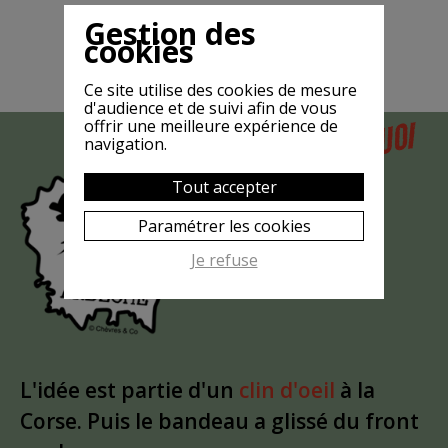
Gestion des
cookies
Ce site utilise des cookies de mesure
d'audience et de suivi afin de vous
POURQUOI
offrir une meilleure expérience de
MAIS
navigation.
LA CHÈVRE
Tout accepter
EST-ELLE
Paramétrer les cookies
?
MASQUÉE
Je refuse
L'idée est partie d'un
clin d'oeil
à la
Corse. Puis le bandeau a glissé du front