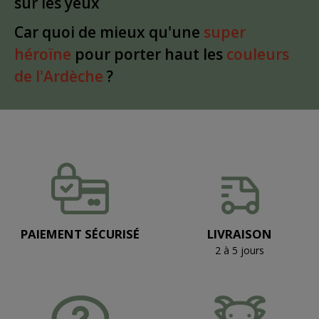
sur les yeux
Car quoi de mieux qu'une
super
héroïne
pour porter haut les
couleurs
de l'Ardèche
?
PAIEMENT SÉCURISÉ
LIVRAISON
2 à 5 jours