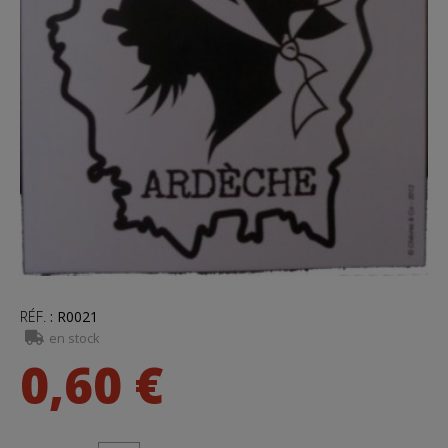
RÉF.
:
R0021
en stock
0,60 €