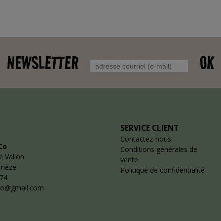
NEWSLETTER
OK
SERVICE CLIENT
Contactez-nous
Co
Conditions générales de
e Vallon
vente
emèze
Politique de confidentialité
 74
co@gmail.com