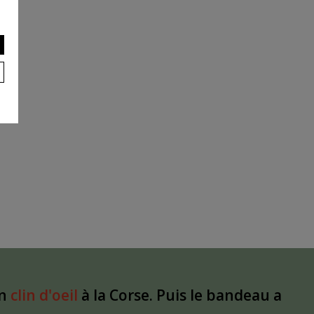
un
clin d'oeil
à la Corse. Puis le bandeau a