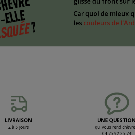
CHÈVRE
glissé du front sur 
-ELLE
Car quoi de mieux 
?
SQUÉE
les
couleurs de l'Ar
LIVRAISON
UNE QUESTIO
2 à 5 jours
qui vous rend chèvre
04 75 92 35 74