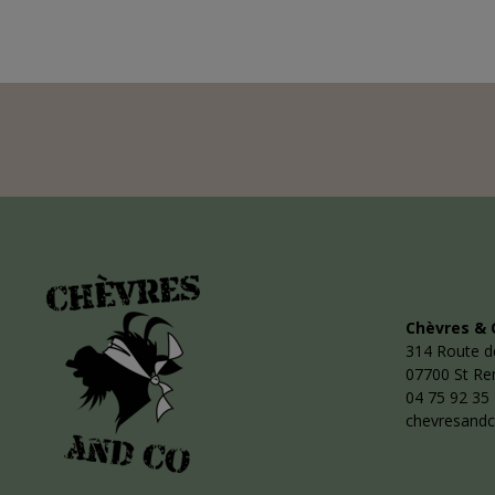
Chèvres & 
314 Route d
07700 St R
04 75 92 35
chevresand