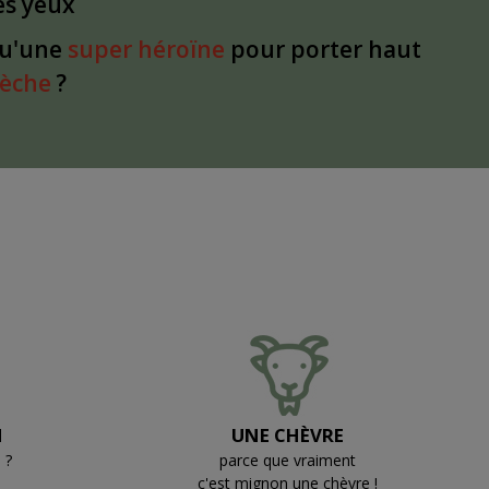
les yeux
qu'une
super héroïne
pour porter haut
dèche
?
N
UNE CHÈVRE
 ?
parce que vraiment
c'est mignon une chèvre !