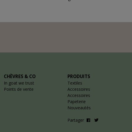
CHÈVRES & CO
PRODUITS
In goat we trust
Textiles
Points de vente
Accessoires
Accessoires
Papeterie
Nouveautés
Partager