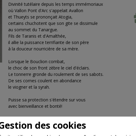
Divinité tutélaire depuis les temps immémoriaux
où Vallon Pont d'Arc s'appelait Avallon
et Thueyts se prononçait Atogia,
certains chuchotent que son gite se dissimule
au sommet du Tanargue.
Fils de Taranis et d'Amalthée,
il allie la puissance terrifiante de son père
à la douceur nourricière de sa mère.
Lorsque le Bouclion combat,
le choc de son front zèbre le ciel d'éclairs.
Le tonnerre gronde du roulement de ses sabots.
De ses cornes coulent en abondance
le viogner et la syrah.
Puisse sa protection s'étendre sur vous
avec bienveillance et bonté!
*Sources non vérifiées!
Gestion des cookies