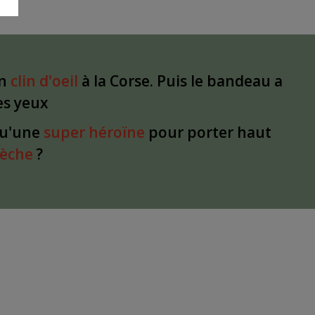
un
clin d'oeil
à la Corse. Puis le bandeau a
les yeux
qu'une
super héroïne
pour porter haut
dèche
?