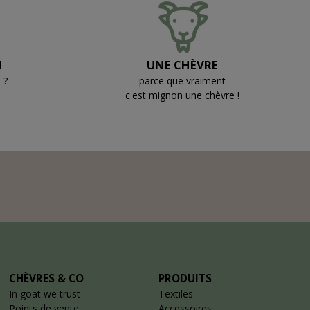
N
UNE CHÈVRE
 ?
parce que vraiment
c'est mignon une chèvre !
CHÈVRES & CO
PRODUITS
In goat we trust
Textiles
Points de vente
Accessoires