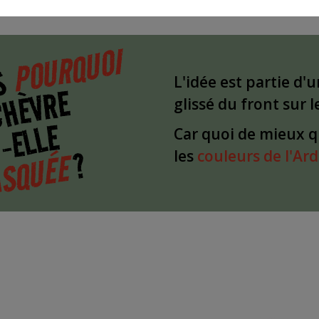
POURQUOI
S
L'idée est partie d'
CHÈVRE
glissé du front sur 
-ELLE
Car quoi de mieux 
?
SQUÉE
les
couleurs de l'Ar