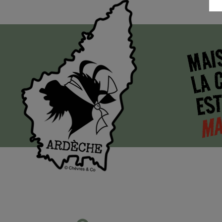
MAI
LA 
EST
MA