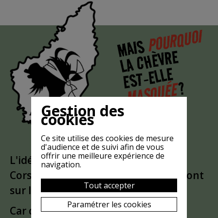
POURQUOI
MAIS
LA CHÈVRE
EST-ELLE
?
MASQUÉE
Gestion des
cookies
Ce site utilise des cookies de mesure
d'audience et de suivi afin de vous
offrir une meilleure expérience de
L'idée est partie d'un
clin d'oeil
à la
navigation.
Corse. Puis le bandeau a glissé du front
Tout accepter
sur les yeux
Paramétrer les cookies
Car quoi de mieux qu'une
super