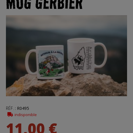
MUG GERBIER
RÉF.
:
R0495
indisponible
11,00 €