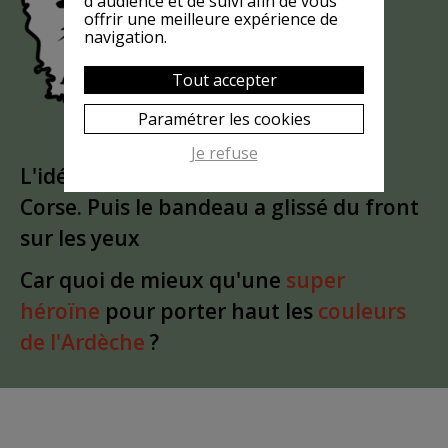
EST-ELLE
d'audience et de suivi afin de vous
?
MASQUÉE
offrir une meilleure expérience de
navigation.
Tout accepter
Paramétrer les cookies
Je refuse
L'idée est partie d'un
clin d'oeil
à la
Corse. Puis le bandeau a glissé du front
sur les yeux
Car quoi de mieux qu'une
super
héroïne
pour porter haut les
couleurs
de l'Ardèche
?