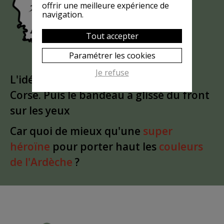
?
MASQUÉE
offrir une meilleure expérience de
navigation.
Tout accepter
Paramétrer les cookies
Je refuse
L'idée est partie d'un
clin d'oeil
à la
Corse. Puis le bandeau a glissé du front
sur les yeux
Car quoi de mieux qu'une
super
héroïne
pour porter haut les
couleurs
de l'Ardèche
?