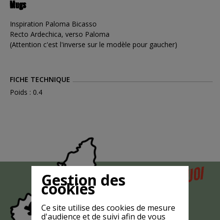
Mugs
Inspiration Paloma Bicasso
Recto Ardechica, verso Paloma
(Attention c'est l'inverse sur le modèle pour gaucher)
FICHE TECHNIQUE
Poids : 0.4
POURQUOI
Gestion des
MAIS
cookies
LA CHÈVRE
EST-ELLE
Ce site utilise des cookies de mesure
d'audience et de suivi afin de vous