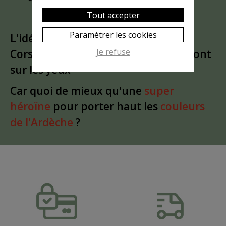
Tout accepter
Paramétrer les cookies
L'idée est partie d'un
clin d'oeil
à la
Je refuse
Corse. Puis le bandeau a glissé du front
sur les yeux
Car quoi de mieux qu'une
super
héroïne
pour porter haut les
couleurs
de l'Ardèche
?