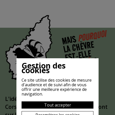
POURQUOI
MAIS
LA CHÈVRE
EST-ELLE
?
MASQUÉE
Gestion des
cookies
Ce site utilise des cookies de mesure
d'audience et de suivi afin de vous
offrir une meilleure expérience de
navigation.
L'idée est partie d'un
clin d'oeil
à la
Tout accepter
Corse. Puis le bandeau a glissé du front
sur les yeux
Paramétrer les cookies