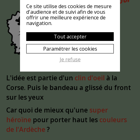
POURQUOI
MAIS
Ce site utilise des cookies de mesure
LA CHÈVRE
d'audience et de suivi afin de vous
offrir une meilleure expérience de
EST-ELLE
navigation.
?
MASQUÉE
Tout accepter
Paramétrer les cookies
Je refuse
L'idée est partie d'un
clin d'oeil
à la
Corse. Puis le bandeau a glissé du front
sur les yeux
Car quoi de mieux qu'une
super
héroïne
pour porter haut les
couleurs
de l'Ardèche
?