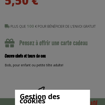
5,50 €
100
PLUS QUE
€ POUR BÉNÉFICIER DE L'ENVOI GRATUIT
Pensez à offrir une carte cadeau
Couvre chefs et tours de cou
Bob, pour enfant ou petite tête adulte!
Gestion des
cookies