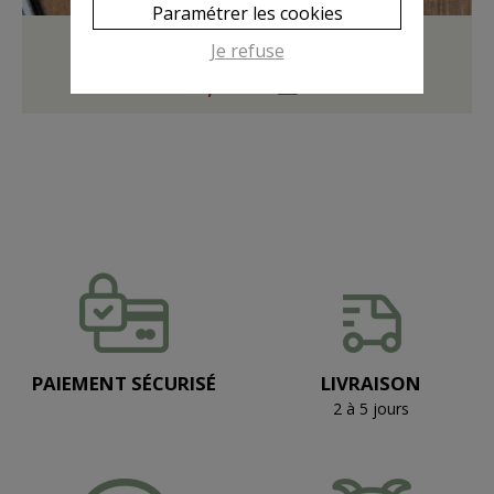
Paramétrer les cookies
PORTE-CLE Saint Remèze
Je refuse
8,90 €
PAIEMENT SÉCURISÉ
LIVRAISON
2 à 5 jours