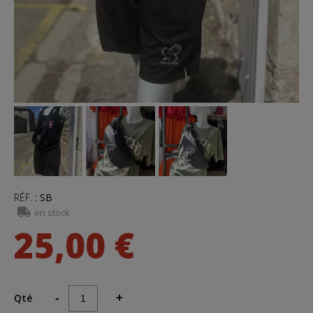
RÉF.
:
SB
en stock
25,00 €
Qté
-
+