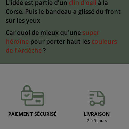
L'idée est partie d'un
clin d'oeil
à la
Corse. Puis le bandeau a glissé du front
sur les yeux
Car quoi de mieux qu'une
super
héroïne
pour porter haut les
couleurs
de l'Ardèche
?
PAIEMENT SÉCURISÉ
LIVRAISON
2 à 5 jours