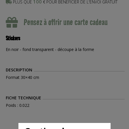
100
PLUS QUE
€ POUR BÉNÉFICIER DE L'ENVOI GRATUIT
Pensez à offrir une carte cadeau
Stickers
En noir - fond transparent - découpe à la forme
DESCRIPTION
Format 30×40 cm
FICHE TECHNIQUE
Poids : 0.022