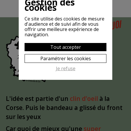
Gestion des
cookies
Ce site utilise des cookies de mesure
POURQUOI
d'audience et de suivi afin de vous
MAIS
offrir une meilleure expérience de
LA CHÈVRE
navigation.
EST-ELLE
Tout accepter
?
MASQUÉE
Paramétrer les cookies
Je refuse
L'idée est partie d'un
clin d'oeil
à la
Corse. Puis le bandeau a glissé du front
sur les yeux
Car quoi de mieux qu'une
super