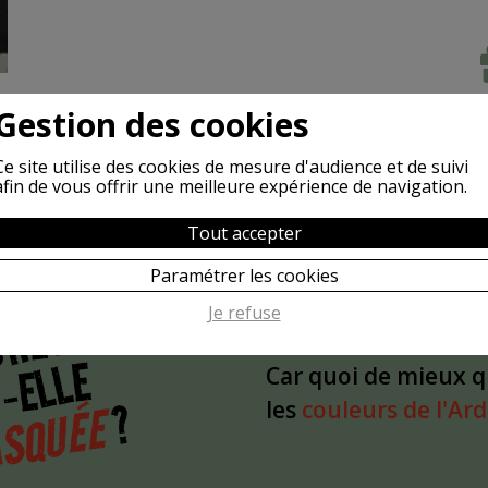
Gestion des cookies
Ce site utilise des cookies de mesure d'audience et de suivi
afin de vous offrir une meilleure expérience de navigation.
Tout accepter
POURQUOI
S
Paramétrer les cookies
L'idée est partie d'
CHÈVRE
Je refuse
glissé du front sur 
-ELLE
Car quoi de mieux 
?
SQUÉE
les
couleurs de l'Ar