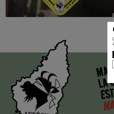
MAI
LA 
EST
MA