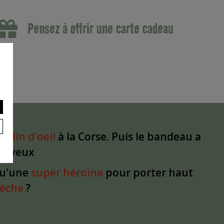
Pensez à offrir une carte cadeau
un
clin d'oeil
à la Corse. Puis le bandeau a
les yeux
qu'une
super héroïne
pour porter haut
dèche
?