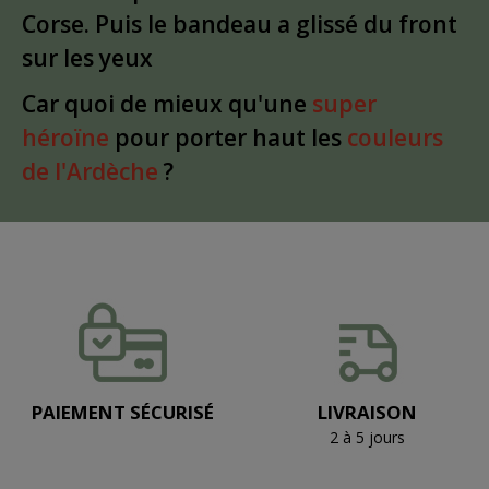
Corse. Puis le bandeau a glissé du front
sur les yeux
Car quoi de mieux qu'une
super
héroïne
pour porter haut les
couleurs
de l'Ardèche
?
PAIEMENT SÉCURISÉ
LIVRAISON
2 à 5 jours