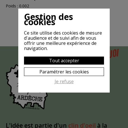
Poids : 0.002
Gestion des
cookies
Ce site utilise des cookies de mesure
d'audience et de suivi afin de vous
offrir une meilleure expérience de
navigation.
POURQUOI
MAIS
Tout accepter
LA CHÈVRE
EST-ELLE
Paramétrer les cookies
?
MASQUÉE
Je refuse
L'idée est partie d'un
clin d'oeil
à la