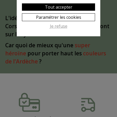
Tout accepter
Paramétrer les cookies
L'idée est partie d'un
clin d'oeil
à la
Corse. Puis le bandeau a glissé du front
Je refuse
sur les yeux
Car quoi de mieux qu'une
super
héroïne
pour porter haut les
couleurs
de l'Ardèche
?