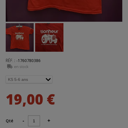
RÉF.
:
-1760780386
en stock
19,00 €
Qté
-
+