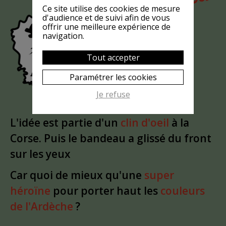
MAIS
Ce site utilise des cookies de mesure
LA CHÈVRE
d'audience et de suivi afin de vous
offrir une meilleure expérience de
EST-ELLE
navigation.
?
MASQUÉE
Tout accepter
Paramétrer les cookies
Je refuse
L'idée est partie d'un
clin d'oeil
à la
Corse. Puis le bandeau a glissé du front
sur les yeux
Car quoi de mieux qu'une
super
héroïne
pour porter haut les
couleurs
de l'Ardèche
?