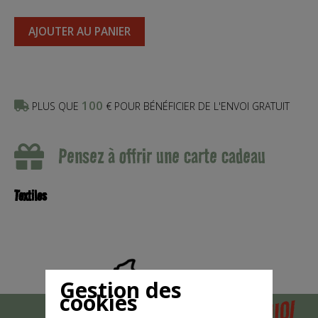
AJOUTER AU PANIER
100
PLUS QUE
€ POUR BÉNÉFICIER DE L'ENVOI GRATUIT
Pensez à offrir une carte cadeau
Textiles
Gestion des
cookies
POURQUOI