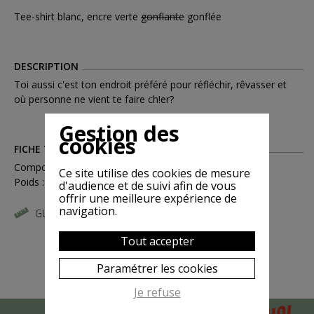
Tee-shirt blanc, encre verte
gonflante
gonflée
DESCRIPTION
Toi aussi c'est ton endroit préféré pour réfléchir, rêvasser et
où personne ne vient te faire ch!er?
Gestion des
cookies
FICHE TECHNIQUE
Compositions : Coton
Ce site utilise des cookies de mesure
Poids : 0.15
d'audience et de suivi afin de vous
offrir une meilleure expérience de
navigation.
GUIDE DES TAILLES
Tout accepter
Paramétrer les cookies
Je refuse