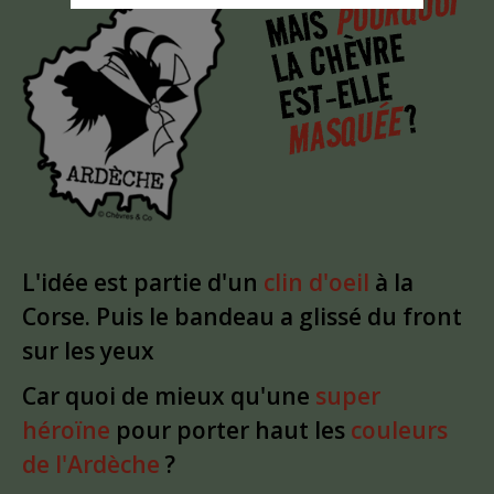
POURQUOI
MAIS
LA CHÈVRE
EST-ELLE
?
MASQUÉE
L'idée est partie d'un
clin d'oeil
à la
Corse. Puis le bandeau a glissé du front
sur les yeux
Car quoi de mieux qu'une
super
héroïne
pour porter haut les
couleurs
de l'Ardèche
?