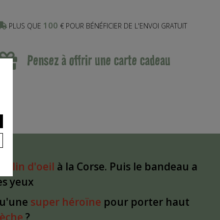
100
PLUS QUE
€ POUR BÉNÉFICIER DE L'ENVOI GRATUIT
Pensez à offrir une carte cadeau
un
clin d'oeil
à la Corse. Puis le bandeau a
les yeux
qu'une
super héroïne
pour porter haut
dèche
?