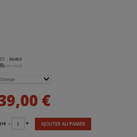
ÉF.
:
R0493
en stock
39,00 €
Qté
-
+
AJOUTER AU PANIER