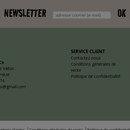
NEWSLETTER
OK
SERVICE CLIENT
Contactez-nous
Co
Conditions générales de
e Vallon
vente
emèze
Politique de confidentialité
 74
co@gmail.com
ntions légales
Conditions générales de vente
Politique de confidential