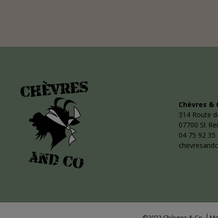
Chèvres & 
314 Route d
07700 St R
04 75 92 35
chevresand
©2022 Chèvres & Co
Me