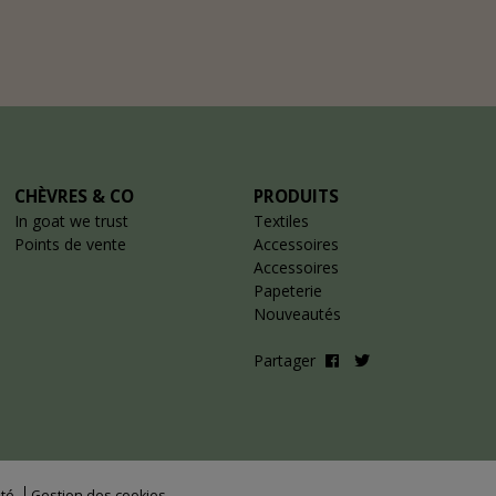
CHÈVRES & CO
PRODUITS
In goat we trust
Textiles
Points de vente
Accessoires
Accessoires
Papeterie
Nouveautés
Partager
ité
Gestion des cookies