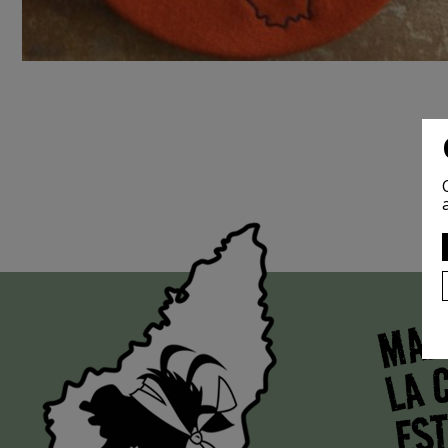
MAI
LA 
EST