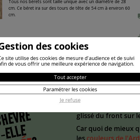
Tous nos bérets sont taille unique avec un diamètre de 28
cm. Ce béret ira sur des tours de tête de 54 cm à environ 60
cm.
Gestion des cookies
Ce site utilise des cookies de mesure d'audience et de suivi
afin de vous offrir une meilleure expérience de navigation.
Tout accepter
Paramétrer les cookies
POURQUOI
S
Je refuse
L'idée est partie d'
CHÈVRE
glissé du front sur 
-ELLE
Car quoi de mieux 
les
couleurs de l'Ar