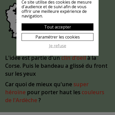
LA CHÈVRE
Ce site utilise des cookies de mesure
d'audience et de suivi afin de vous
EST-ELLE
offrir une meilleure expérience de
navigation.
?
MASQUÉE
Tout accepter
Paramétrer les cookies
Je refuse
L'idée est partie d'un
clin d'oeil
à la
Corse. Puis le bandeau a glissé du front
sur les yeux
Car quoi de mieux qu'une
super
héroïne
pour porter haut les
couleurs
de l'Ardèche
?