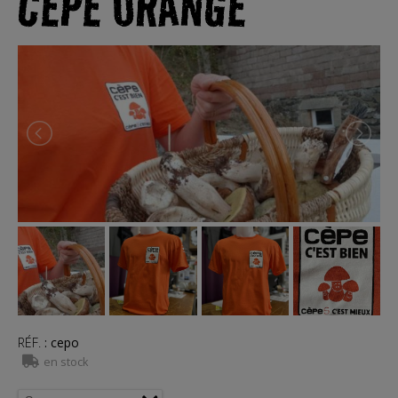
CÈPE ORANGE
RÉF.
:
cepo
en stock