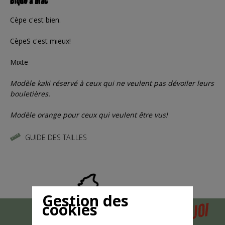
Bique à brac
Cèpe c'est bien.
CèpeS c'est mieux!
Mixte
Modèle kaki réservé à ceux qui ne veulent pas dévoiler leurs
bouletières.
Modèle orange pour ceux qui veulent être vus!
GUIDE DES TAILLES
Gestion des
POURQUOI
cookies
MAIS