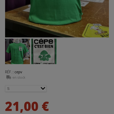
RÉF.
:
cepv
en stock
21,00 €