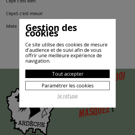
Cèpe c'est bien.
CèpeS c'est mieux!
Gestion des
Mixte
cookies
Ce site utilise des cookies de mesure
d'audience et de suivi afin de vous
offrir une meilleure expérience de
navigation.
POURQUOI
Tout accepter
MAIS
LA CHÈVRE
Paramétrer les cookies
EST-ELLE
Je refuse
?
MASQUÉE