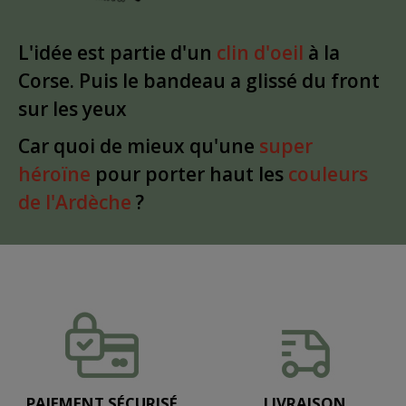
L'idée est partie d'un
clin d'oeil
à la
Corse. Puis le bandeau a glissé du front
sur les yeux
Car quoi de mieux qu'une
super
héroïne
pour porter haut les
couleurs
de l'Ardèche
?
PAIEMENT SÉCURISÉ
LIVRAISON