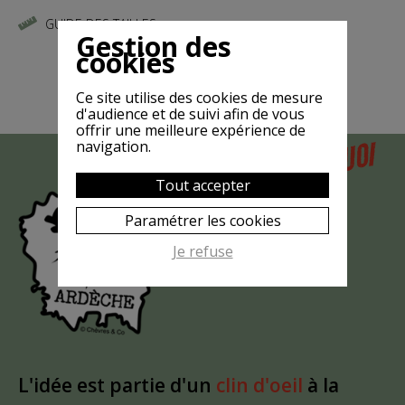
GUIDE DES TAILLES
Gestion des
cookies
Ce site utilise des cookies de mesure
d'audience et de suivi afin de vous
offrir une meilleure expérience de
POURQUOI
navigation.
MAIS
LA CHÈVRE
Tout accepter
EST-ELLE
Paramétrer les cookies
?
MASQUÉE
Je refuse
L'idée est partie d'un
clin d'oeil
à la