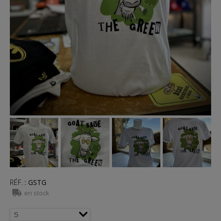
RÉF.
:
GSTG
en stock