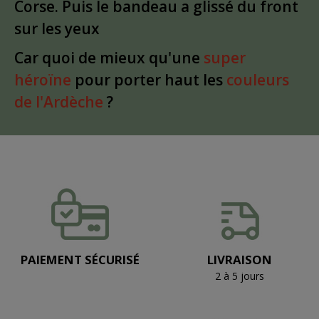
Corse. Puis le bandeau a glissé du front
sur les yeux
Car quoi de mieux qu'une
super
héroïne
pour porter haut les
couleurs
de l'Ardèche
?
PAIEMENT SÉCURISÉ
LIVRAISON
2 à 5 jours