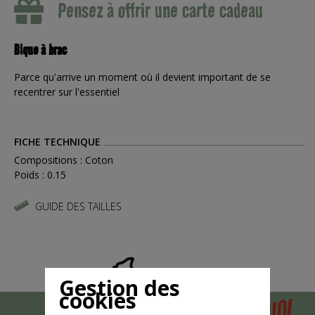
Pensez à offrir une carte cadeau
Bique à brac
Parce qu'arrive un moment où il devient important de se
recentrer sur l'essentiel
FICHE TECHNIQUE
Compositions : Coton
Poids : 0.15
GUIDE DES TAILLES
Gestion des
cookies
POURQUOI