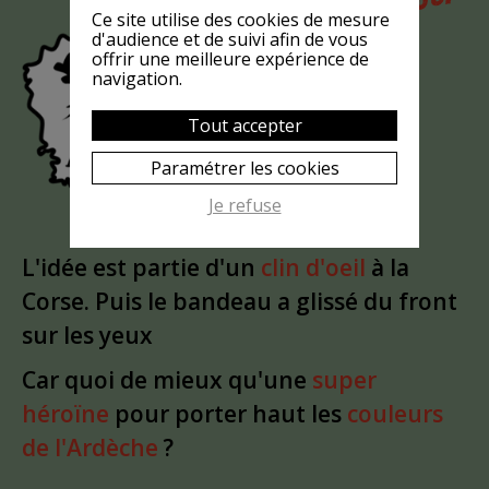
MAIS
Ce site utilise des cookies de mesure
LA CHÈVRE
d'audience et de suivi afin de vous
offrir une meilleure expérience de
EST-ELLE
navigation.
?
MASQUÉE
Tout accepter
Paramétrer les cookies
Je refuse
L'idée est partie d'un
clin d'oeil
à la
Corse. Puis le bandeau a glissé du front
sur les yeux
Car quoi de mieux qu'une
super
héroïne
pour porter haut les
couleurs
de l'Ardèche
?