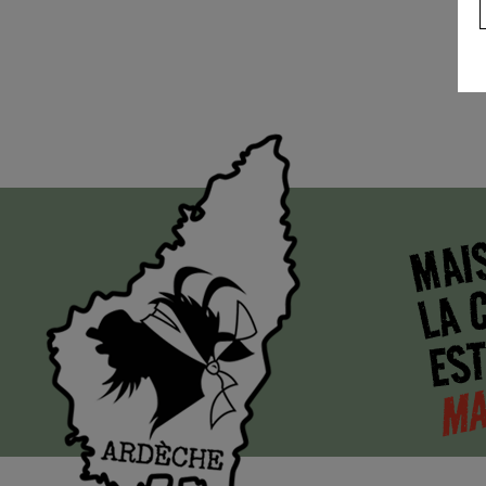
MAI
LA 
EST
MA