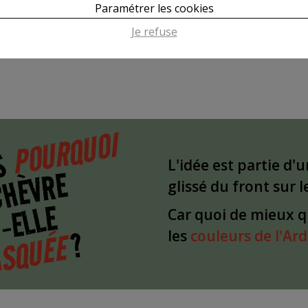
*Sources non vérifiées!
Paramétrer les cookies
Je refuse
GUIDE DES TAILLES
POURQUOI
S
L'idée est partie d'
CHÈVRE
glissé du front sur 
-ELLE
Car quoi de mieux 
?
SQUÉE
les
couleurs de l'Ar