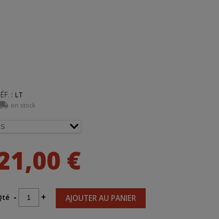
ÉF.
:
LT
en stock
21,00 €
Qté
-
+
AJOUTER AU PANIER