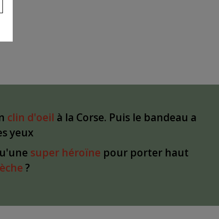
un
clin d'oeil
à la Corse. Puis le bandeau a
les yeux
qu'une
super héroïne
pour porter haut
dèche
?