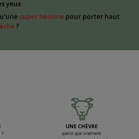
les yeux
qu'une
super héroïne
pour porter haut
dèche
?
N
UNE CHÈVRE
 ?
parce que vraiment