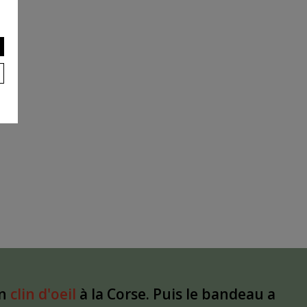
un
clin d'oeil
à la Corse. Puis le bandeau a