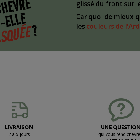
CHÈVRE
glissé du front sur 
-ELLE
Car quoi de mieux 
?
SQUÉE
les
couleurs de l'Ar
LIVRAISON
UNE QUESTIO
2 à 5 jours
qui vous rend chèvre