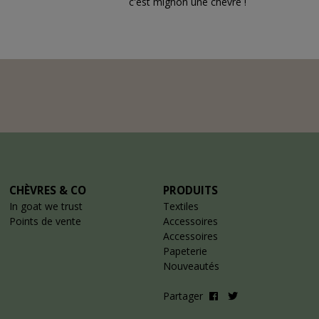
c'est mignon une chèvre !
CHÈVRES & CO
PRODUITS
In goat we trust
Textiles
Points de vente
Accessoires
Accessoires
Papeterie
Nouveautés
Partager