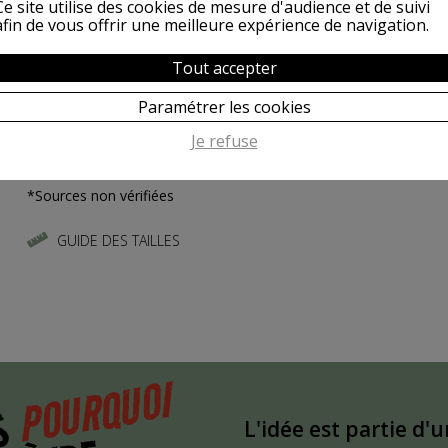
Ce site utilise des cookies de mesure d'audience et de suivi
afin de vous offrir une meilleure expérience de navigation.
Ténébreux, fier et véloce ,
sans peur sinon sans reproche,
Tout accepter
il est la divinité des ripailles qui célèbrent l'amitié,
le partage, les plaisirs simples issus de la nature.
Paramétrer les cookies
Que cet éternel trublion vous apporte joie et gaieté !
Je refuse
*Sources non vérifiées
GUIDE DES TAILLES
POURQUOI
S
L'idée est partie d'