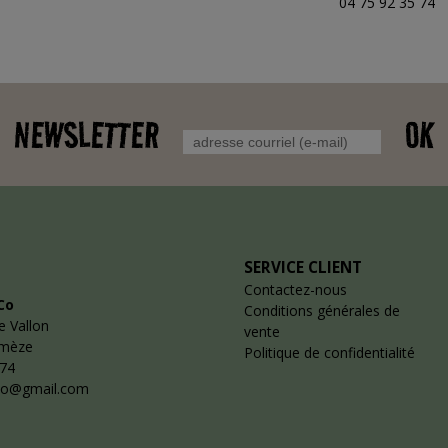
04 75 92 35 74
NEWSLETTER
OK
SERVICE CLIENT
Contactez-nous
Co
Conditions générales de
e Vallon
vente
emèze
Politique de confidentialité
 74
co@gmail.com