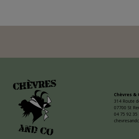
Chèvres & 
314 Route d
07700 St R
04 75 92 35
chevresand