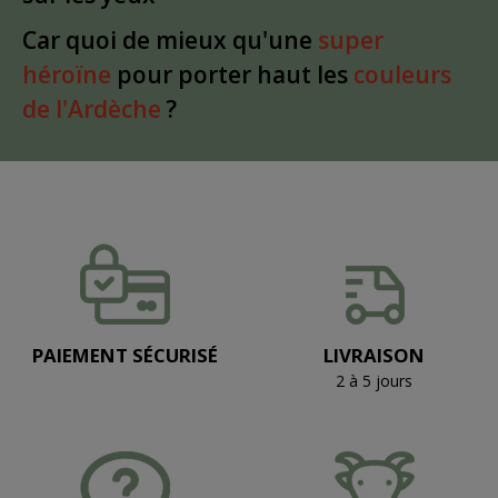
Car quoi de mieux qu'une
super
héroïne
pour porter haut les
couleurs
de l'Ardèche
?
PAIEMENT SÉCURISÉ
LIVRAISON
2 à 5 jours