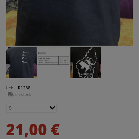
RÉF.
:
R1258
en stock
21,00 €