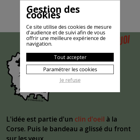
Gestion des
cookies
Ce site utilise des cookies de mesure
d'audience et de suivi afin de vous
POURQUOI
offrir une meilleure expérience de
MAIS
navigation.
LA CHÈVRE
Tout accepter
EST-ELLE
?
Paramétrer les cookies
MASQUÉE
Je refuse
L'idée est partie d'un
clin d'oeil
à la
Corse. Puis le bandeau a glissé du front
sur les yeux