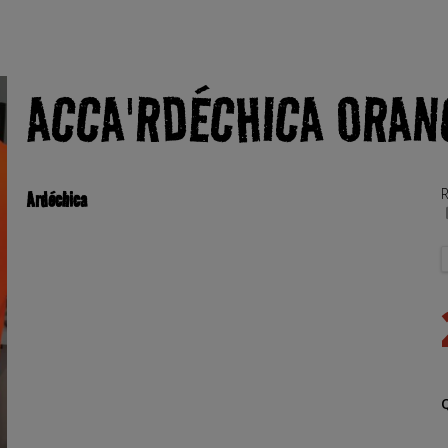
ACCA'RDÉCHICA ORAN
R
Ardéchica