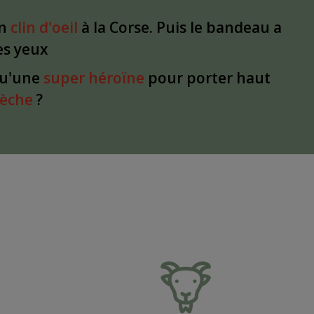
un
clin d'oeil
à la Corse. Puis le bandeau a
les yeux
qu'une
super héroïne
pour porter haut
dèche
?