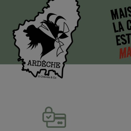
MAI
LA 
EST
MA