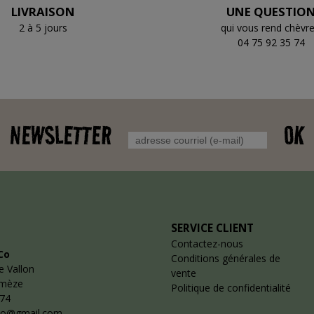
LIVRAISON
UNE QUESTIO
2 à 5 jours
qui vous rend chèvre
04 75 92 35 74
NEWSLETTER
OK
SERVICE CLIENT
Contactez-nous
Co
Conditions générales de
e Vallon
vente
emèze
Politique de confidentialité
 74
co@gmail.com