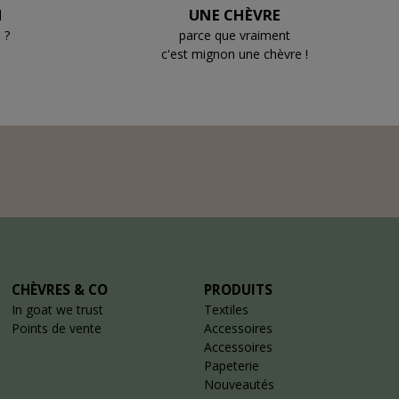
N
UNE CHÈVRE
 ?
parce que vraiment
c'est mignon une chèvre !
CHÈVRES & CO
PRODUITS
In goat we trust
Textiles
Points de vente
Accessoires
Accessoires
Papeterie
Nouveautés