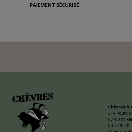
PAIEMENT SÉCURISÉ
Chèvres & 
314 Route d
07700 St R
04 75 92 35
chevresand