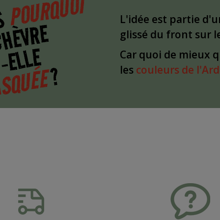
POURQUOI
S
L'idée est partie d'
CHÈVRE
glissé du front sur 
-ELLE
Car quoi de mieux 
?
SQUÉE
les
couleurs de l'Ar