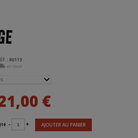
GE
ÉF.
:
R0113
en stock
21,00 €
Qté
-
+
AJOUTER AU PANIER