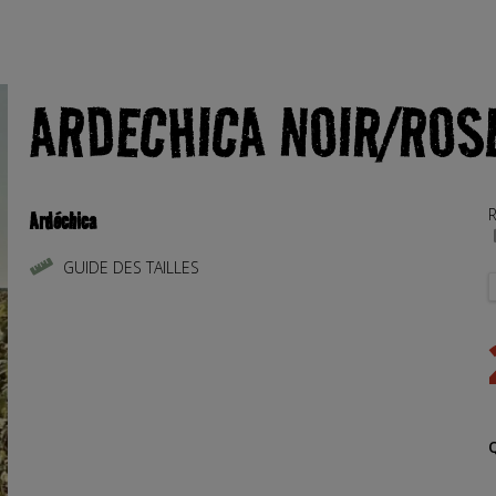
ARDECHICA NOIR/ROS
R
Ardéchica
GUIDE DES TAILLES