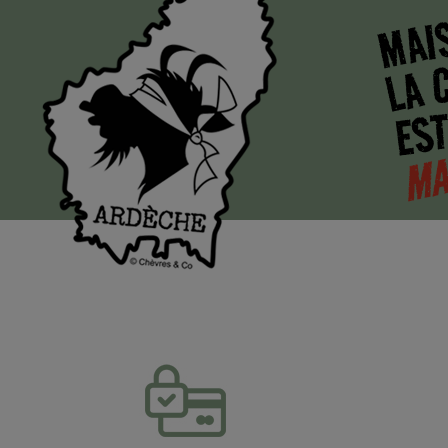
MAI
LA 
EST
MA