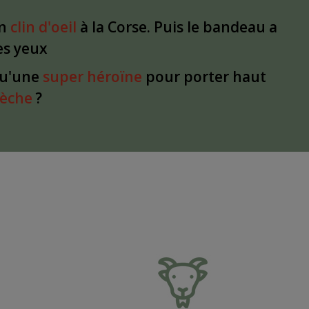
un
clin d'oeil
à la Corse. Puis le bandeau a
les yeux
qu'une
super héroïne
pour porter haut
dèche
?