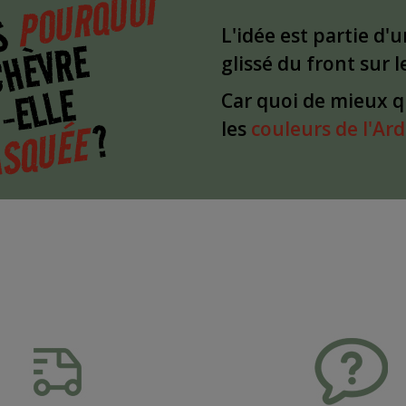
POURQUOI
S
L'idée est partie d'
CHÈVRE
glissé du front sur 
-ELLE
Car quoi de mieux 
?
SQUÉE
les
couleurs de l'Ar