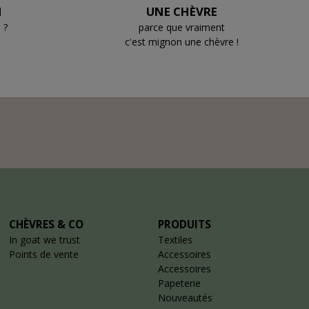
N
UNE CHÈVRE
 ?
parce que vraiment
c'est mignon une chèvre !
CHÈVRES & CO
PRODUITS
In goat we trust
Textiles
Points de vente
Accessoires
Accessoires
Papeterie
Nouveautés