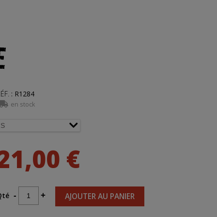
E
ÉF.
:
R1284
en stock
21,00 €
Qté
-
+
AJOUTER AU PANIER