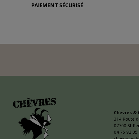
PAIEMENT SÉCURISÉ
Chèvres & 
314 Route d
07700 St R
04 75 92 35
chevresand