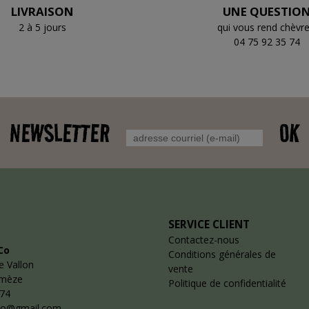
LIVRAISON
UNE QUESTIO
2 à 5 jours
qui vous rend chèvre
04 75 92 35 74
NEWSLETTER
OK
SERVICE CLIENT
Contactez-nous
Co
Conditions générales de
e Vallon
vente
emèze
Politique de confidentialité
 74
co@gmail.com