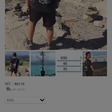
RÉF.
:
R0119
en stock