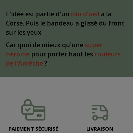
L'idée est partie d'un
clin d'oeil
à la
Corse. Puis le bandeau a glissé du front
sur les yeux
Car quoi de mieux qu'une
super
héroïne
pour porter haut les
couleurs
de l'Ardèche
?
PAIEMENT SÉCURISÉ
LIVRAISON