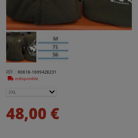
RÉF.
:
R0618-1699428231
indisponible
48,00 €