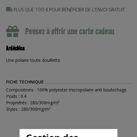
100
PLUS QUE
€ POUR BÉNÉFICIER DE L'ENVOI GRATUIT
Pensez à offrir une carte cadeau
Ardéchica
Une polaire toute douillette
FICHE TECHNIQUE
Compositions : 100% polyester micropolaire anti boulochage
Poids : 0.4
Propriétés : 280/300mg/m²
Styles : 280/300mg/m²