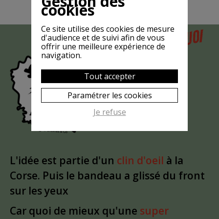
Gestion des
cookies
Ce site utilise des cookies de mesure
POURQUOI
d'audience et de suivi afin de vous
MAIS
offrir une meilleure expérience de
LA CHÈVRE
navigation.
EST-ELLE
Tout accepter
?
MASQUÉE
Paramétrer les cookies
Je refuse
L'idée est partie d'un
clin d'oeil
à la
Corse. Puis le bandeau a glissé du front
sur les yeux
Car quoi de mieux qu'une
super