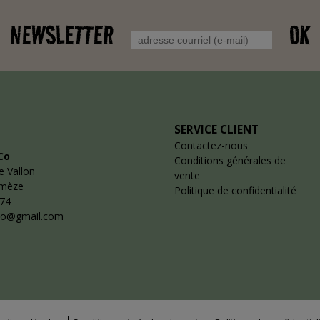
NEWSLETTER
OK
SERVICE CLIENT
Contactez-nous
Co
Conditions générales de
e Vallon
vente
emèze
Politique de confidentialité
 74
co@gmail.com