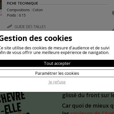
FICHE TECHNIQUE
Compositions : Coton
Poids : 0.15
GUIDE DES TAILLES
Gestion des cookies
Ce site utilise des cookies de mesure d'audience et de suivi
afin de vous offrir une meilleure expérience de navigation.
Tout accepter
Paramétrer les cookies
POURQUOI
S
Je refuse
L'idée est partie d'
CHÈVRE
glissé du front sur 
-ELLE
Car quoi de mieux 
les
couleurs de l'Ar