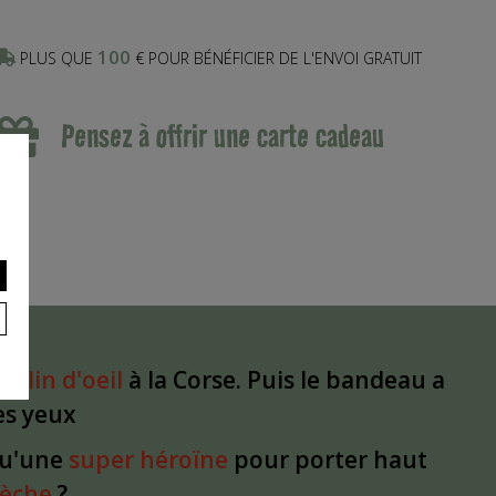
100
PLUS QUE
€ POUR BÉNÉFICIER DE L'ENVOI GRATUIT
Pensez à offrir une carte cadeau
un
clin d'oeil
à la Corse. Puis le bandeau a
les yeux
qu'une
super héroïne
pour porter haut
dèche
?