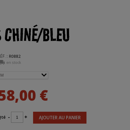
 CHINÉ/BLEU
ÉF.
:
R0882
en stock
58,00 €
Qté
-
+
AJOUTER AU PANIER