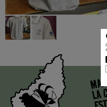
MAI
LA 
EST