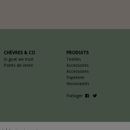
CHÈVRES & CO
PRODUITS
In goat we trust
Textiles
Points de vente
Accessoires
Accessoires
Papeterie
Nouveautés
Partager