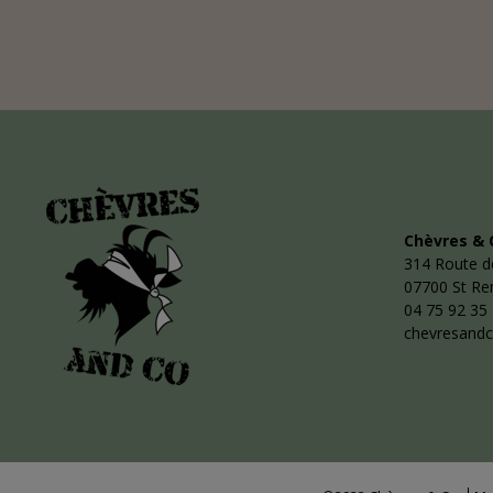
Chèvres & 
314 Route d
07700 St R
04 75 92 35
chevresand