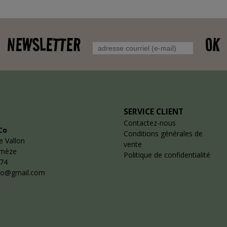
NEWSLETTER
OK
SERVICE CLIENT
Contactez-nous
Co
Conditions générales de
e Vallon
vente
emèze
Politique de confidentialité
 74
co@gmail.com