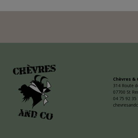
Chèvres & 
314 Route d
07700 St R
04 75 92 35
chevresand