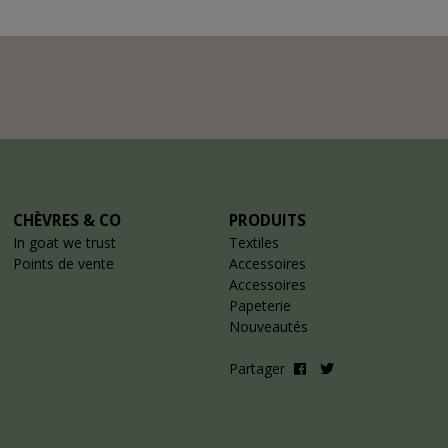
CHÈVRES & CO
PRODUITS
In goat we trust
Textiles
Points de vente
Accessoires
Accessoires
Papeterie
Nouveautés
Partager