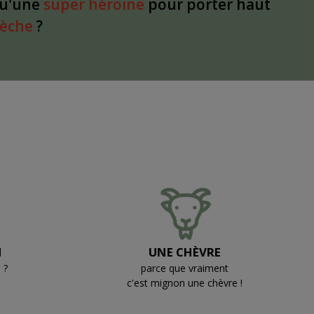
qu'une
super héroïne
pour porter haut
dèche
?
N
UNE CHÈVRE
 ?
parce que vraiment
c'est mignon une chèvre !