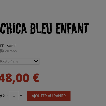
CHICA BLEU ENFANT
ÉF.
:
SABlE
en stock
48,00 €
Qté
-
+
AJOUTER AU PANIER