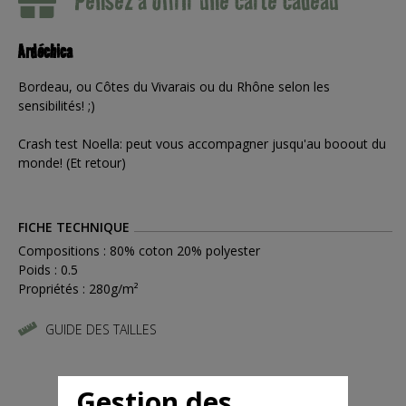
Pensez à offrir une carte cadeau
Ardéchica
Bordeau, ou Côtes du Vivarais ou du Rhône selon les
sensibilités! ;)
Crash test Noella: peut vous accompagner jusqu'au booout du
monde! (Et retour)
FICHE TECHNIQUE
Compositions : 80% coton 20% polyester
Poids : 0.5
Propriétés : 280g/m²
GUIDE DES TAILLES
Gestion des