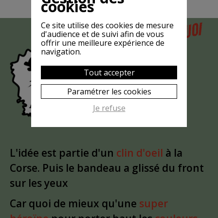
cookies
POURQUOI
Ce site utilise des cookies de mesure
MAIS
d'audience et de suivi afin de vous
offrir une meilleure expérience de
LA CHÈVRE
navigation.
EST-ELLE
Tout accepter
?
MASQUÉE
Paramétrer les cookies
Je refuse
L'idée est partie d'un
clin d'oeil
à la
Corse. Puis le bandeau a glissé du front
sur les yeux
Car quoi de mieux qu'une
super