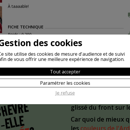
À taaaable!
FICHE TECHNIQUE
Poids : 0.200
Gestion des cookies
Ce site utilise des cookies de mesure d'audience et de suivi
afin de vous offrir une meilleure expérience de navigation.
Tout accepter
Paramétrer les cookies
POURQUOI
S
Je refuse
L'idée est partie d'
CHÈVRE
glissé du front sur 
-ELLE
Car quoi de mieux 
les
couleurs de l'Ar