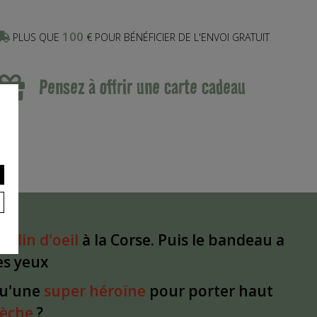
100
PLUS QUE
€ POUR BÉNÉFICIER DE L'ENVOI GRATUIT
Pensez à offrir une carte cadeau
un
clin d'oeil
à la Corse. Puis le bandeau a
les yeux
qu'une
super héroïne
pour porter haut
dèche
?