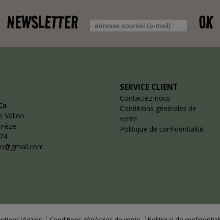
NEWSLETTER
OK
SERVICE CLIENT
Contactez-nous
Co
Conditions générales de
e Vallon
vente
emèze
Politique de confidentialité
 74
co@gmail.com
ntions légales
Conditions générales de vente
Politique de confidential