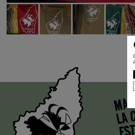
MAI
LA 
EST