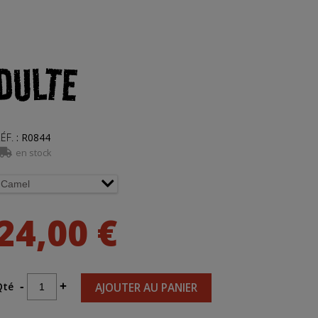
DULTE
ÉF.
:
R0844
en stock
24,00 €
Qté
-
+
AJOUTER AU PANIER