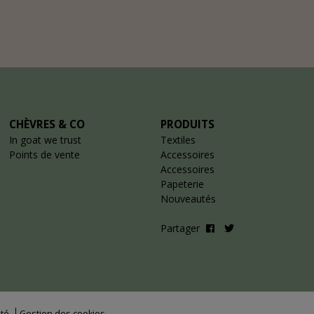
CHÈVRES & CO
PRODUITS
In goat we trust
Textiles
Points de vente
Accessoires
Accessoires
Papeterie
Nouveautés
Partager
ité
Gestion des cookies