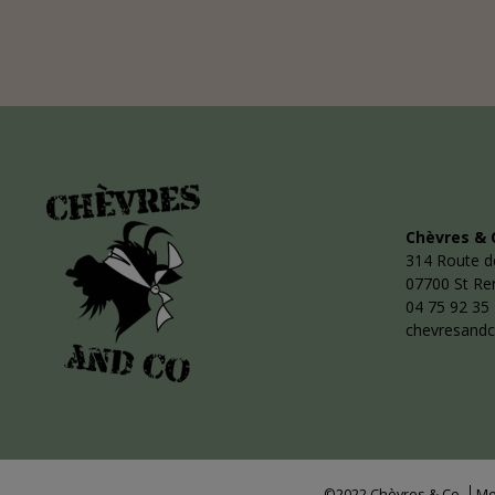
Chèvres & 
314 Route d
07700 St R
04 75 92 35
chevresand
©2022 Chèvres & Co
Me