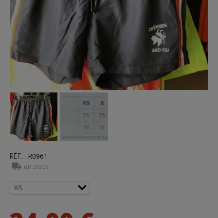
RÉF.
:
R0961
en stock