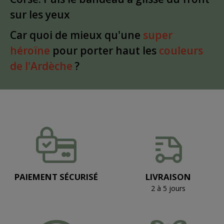
sur les yeux
Car quoi de mieux qu'une
super
héroïne
pour porter haut les
couleurs
de l'Ardèche
?
PAIEMENT SÉCURISÉ
LIVRAISON
2 à 5 jours