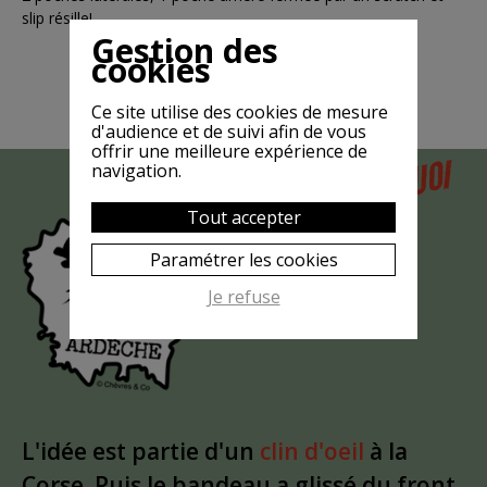
slip résille!
Gestion des
cookies
Ce site utilise des cookies de mesure
d'audience et de suivi afin de vous
offrir une meilleure expérience de
POURQUOI
navigation.
MAIS
LA CHÈVRE
Tout accepter
EST-ELLE
Paramétrer les cookies
?
MASQUÉE
Je refuse
L'idée est partie d'un
clin d'oeil
à la
Corse. Puis le bandeau a glissé du front