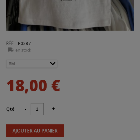
RÉF.
:
R0387
en stock
18,00 €
Qté
-
+
AJOUTER AU PANIER