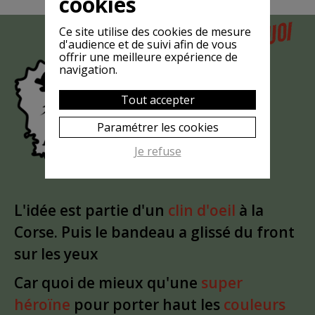
cookies
POURQUOI
Ce site utilise des cookies de mesure
MAIS
d'audience et de suivi afin de vous
LA CHÈVRE
offrir une meilleure expérience de
navigation.
EST-ELLE
?
MASQUÉE
Tout accepter
Paramétrer les cookies
Je refuse
L'idée est partie d'un
clin d'oeil
à la
Corse. Puis le bandeau a glissé du front
sur les yeux
Car quoi de mieux qu'une
super
héroïne
pour porter haut les
couleurs