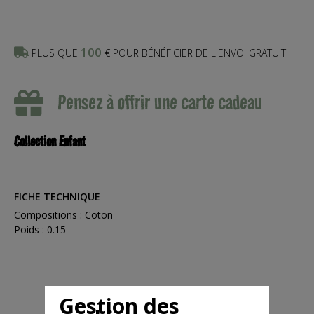
100
PLUS QUE
€ POUR BÉNÉFICIER DE L'ENVOI GRATUIT
Pensez à offrir une carte cadeau
Collection Enfant
FICHE TECHNIQUE
Compositions : Coton
Poids : 0.15
Gestion des