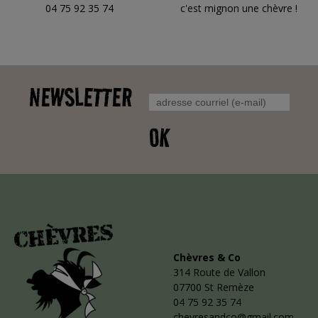
04 75 92 35 74
c'est mignon une chèvre !
NEWSLETTER
OK
Chèvres & Co
314 Route de Vallon
07700 St Remèze
04 75 92 35 74
chevresandco@gmail.com