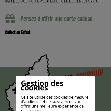
100
PLUS QUE
€ POUR BÉNÉFICIER DE L'ENVOI GRATUIT
Pensez à offrir une carte cadeau
Collection Enfant
POURQUOI
MAIS
LA CHÈVRE
Gestion des
cookies
EST-ELLE
?
MASQUÉE
Ce site utilise des cookies de mesure
d'audience et de suivi afin de vous
offrir une meilleure expérience de
navigation.