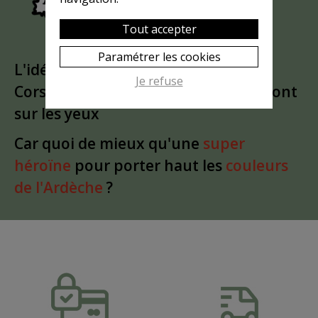
Tout accepter
Paramétrer les cookies
L'idée est partie d'un
clin d'oeil
à la
Je refuse
Corse. Puis le bandeau a glissé du front
sur les yeux
Car quoi de mieux qu'une
super
héroïne
pour porter haut les
couleurs
de l'Ardèche
?