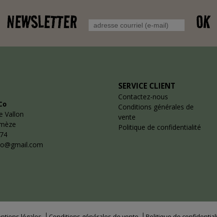
NEWSLETTER
OK
SERVICE CLIENT
Contactez-nous
Co
Conditions générales de
e Vallon
vente
emèze
Politique de confidentialité
 74
co@gmail.com
ntions légales
Conditions générales de vente
Politique de confidential