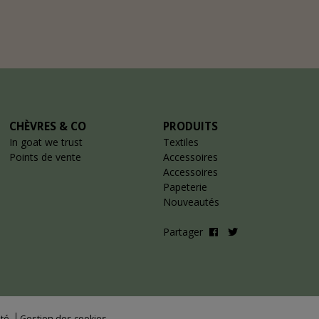
CHÈVRES & CO
PRODUITS
In goat we trust
Textiles
Points de vente
Accessoires
Accessoires
Papeterie
Nouveautés
Partager
ité
Gestion des cookies