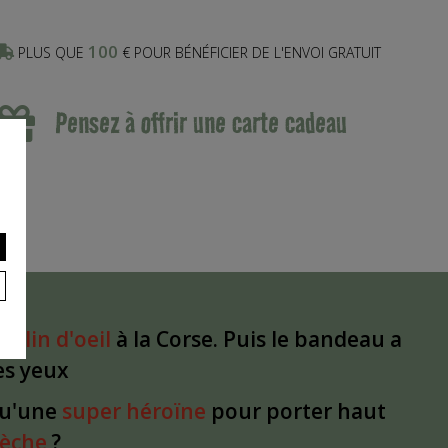
100
PLUS QUE
€ POUR BÉNÉFICIER DE L'ENVOI GRATUIT
Pensez à offrir une carte cadeau
un
clin d'oeil
à la Corse. Puis le bandeau a
les yeux
qu'une
super héroïne
pour porter haut
dèche
?