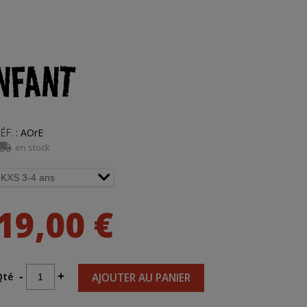
NFANT
ÉF.
:
AOrE
en stock
19,00 €
Qté
-
+
AJOUTER AU PANIER