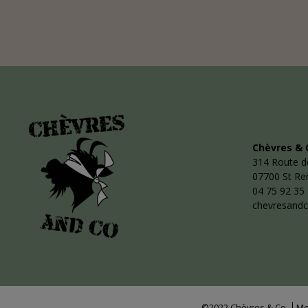
Chèvres & 
314 Route d
07700 St R
04 75 92 35
chevresand
©2022 Chèvres & Co
Me