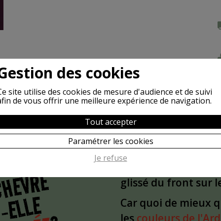
Gestion des cookies
Ce site utilise des cookies de mesure d'audience et de suivi
afin de vous offrir une meilleure expérience de navigation.
Tout accepter
Paramétrer les cookies
POURQUOI
S
Je refuse
L'idée est partie d'
CHÈVRE
glissé du front sur 
-ELLE
Car quoi de mieux 
les
couleurs de l'Ar