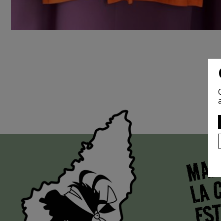
MAI
LA 
EST