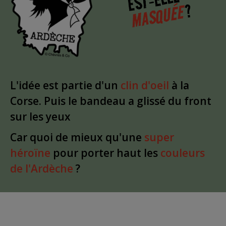
?
MASQUÉE
L'idée est partie d'un
clin d'oeil
à la
Corse. Puis le bandeau a glissé du front
sur les yeux
Car quoi de mieux qu'une
super
héroïne
pour porter haut les
couleurs
de l'Ardèche
?