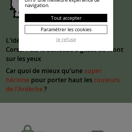
MASQUÉE
navigation.
Tout accepter
Paramétrer les cookies
Je refuse
L'idée est partie d'un
clin d'oeil
à la
Corse. Puis le bandeau a glissé du front
sur les yeux
Car quoi de mieux qu'une
super
héroïne
pour porter haut les
couleurs
de l'Ardèche
?