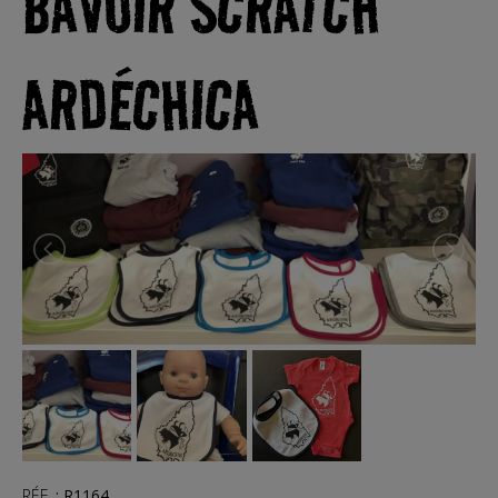
BAVOIR SCRATCH
ARDÉCHICA
RÉF.
:
R1164