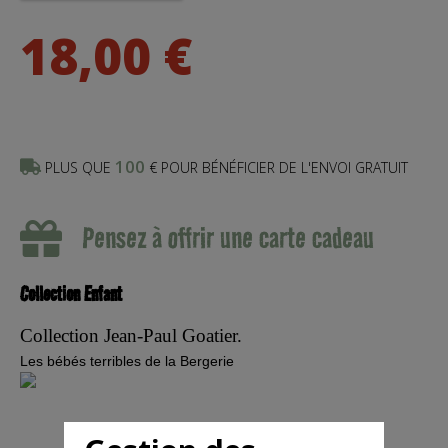
18,00 €
100
PLUS QUE
€ POUR BÉNÉFICIER DE L'ENVOI GRATUIT
Pensez à offrir une carte cadeau
Collection Enfant
Collection Jean-Paul Goatier.
Les bébés terribles de la Bergerie