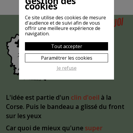
Gestion des
cookies
Ce site utilise des cookies de mesure
POURQUOI
d'audience et de suivi afin de vous
MAIS
offrir une meilleure expérience de
LA CHÈVRE
navigation.
EST-ELLE
Tout accepter
?
MASQUÉE
Paramétrer les cookies
Je refuse
L'idée est partie d'un
clin d'oeil
à la
Corse. Puis le bandeau a glissé du front
sur les yeux
Car quoi de mieux qu'une
super