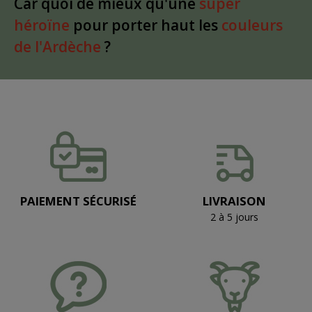
Car quoi de mieux qu'une
super
héroïne
pour porter haut les
couleurs
de l'Ardèche
?
PAIEMENT SÉCURISÉ
LIVRAISON
2 à 5 jours