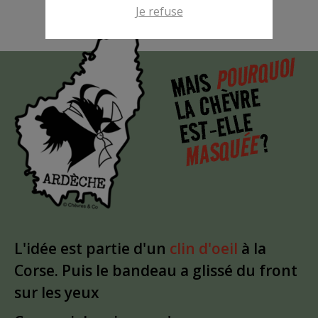
Je refuse
POURQUOI
MAIS
LA CHÈVRE
EST-ELLE
?
MASQUÉE
L'idée est partie d'un
clin d'oeil
à la
Corse. Puis le bandeau a glissé du front
sur les yeux