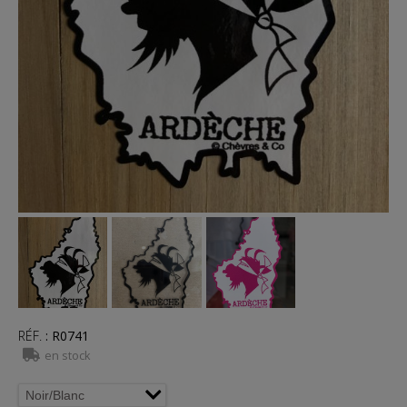
RÉF.
:
R0741
en stock