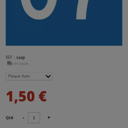
RÉF.
:
saap
en stock
1,50 €
Qté
-
+