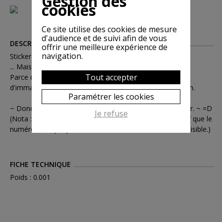
Gestion des
cookies
Ce site utilise des cookies de mesure
d'audience et de suivi afin de vous
DESCRIPTION
offrir une meilleure expérience de
navigation.
Sticker Ardechica "à côté de la plaque"
... Mais pourquoi s'appelle t-il comme ça?
Tout accepter
Parce que la législation est sans ambigüité, une plaque
d'immatriculation doit rester vierge de toute modification.
Paramétrer les cookies
~ Donc à vous de voir ce que vous faites de votre sticker. ~ =D
Je refuse
(Nota : Et quoi que vous décidiez de faire, il est impératif que le
numéro de la plaque d'immatriculation reste clairement lisible.)
FICHE TECHNIQUE
Poids : 0.001