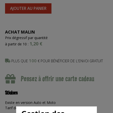
AJOUTER AU PANIER
ACHAT MALIN
Prix dégressif par quantité
1,20 €
à partir de 10 :
100
PLUS QUE
€ POUR BÉNÉFICIER DE L'ENVOI GRATUIT
Pensez à offrir une carte cadeau
Stickers
Existe en version Auto et Moto
Tarif dégressif à partir de 10 unités!