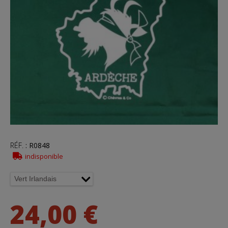
RÉF.
:
R0848
indisponible
24,00 €