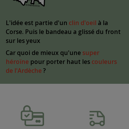
L'idée est partie d'un
clin d'oeil
à la
Corse. Puis le bandeau a glissé du front
sur les yeux
Car quoi de mieux qu'une
super
héroïne
pour porter haut les
couleurs
de l'Ardèche
?