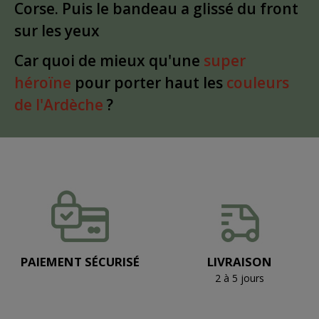
Corse. Puis le bandeau a glissé du front
sur les yeux
Car quoi de mieux qu'une
super
héroïne
pour porter haut les
couleurs
de l'Ardèche
?
PAIEMENT SÉCURISÉ
LIVRAISON
2 à 5 jours