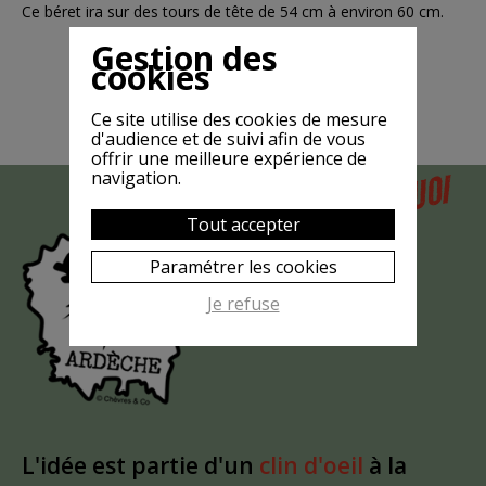
Ce béret ira sur des tours de tête de 54 cm à environ 60 cm.
Gestion des
cookies
Ce site utilise des cookies de mesure
d'audience et de suivi afin de vous
offrir une meilleure expérience de
POURQUOI
navigation.
MAIS
LA CHÈVRE
Tout accepter
EST-ELLE
Paramétrer les cookies
?
MASQUÉE
Je refuse
L'idée est partie d'un
clin d'oeil
à la