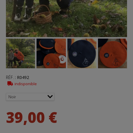
RÉF.
:
R0492
indisponible
39,00 €