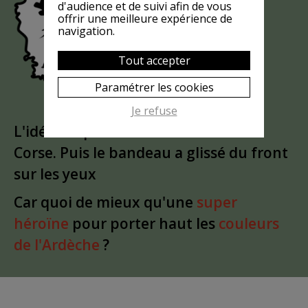
EST-ELLE
d'audience et de suivi afin de vous
offrir une meilleure expérience de
?
MASQUÉE
navigation.
Tout accepter
Paramétrer les cookies
Je refuse
L'idée est partie d'un
clin d'oeil
à la
Corse. Puis le bandeau a glissé du front
sur les yeux
Car quoi de mieux qu'une
super
héroïne
pour porter haut les
couleurs
de l'Ardèche
?